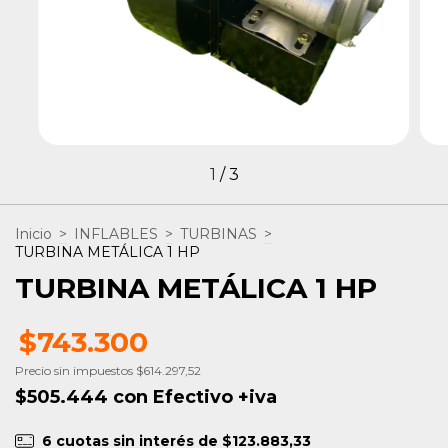
1
/
3
Inicio
>
INFLABLES
>
TURBINAS
>
TURBINA METÁLICA 1 HP
TURBINA METÁLICA 1 HP
$743.300
Precio sin impuestos
$614.297,52
$505.444
con
Efectivo +iva
6
cuotas sin interés de
$123.883,33