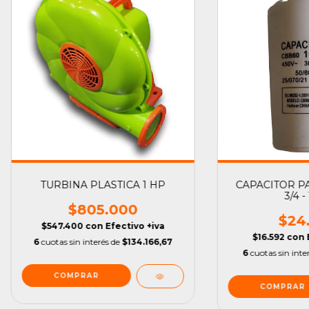
TURBINA PLASTICA 1 HP
CAPACITOR PA
3/4 - 
$805.000
$24
$547.400
con
Efectivo +iva
$16.592
con
6
cuotas sin interés de
$134.166,67
6
cuotas sin inte