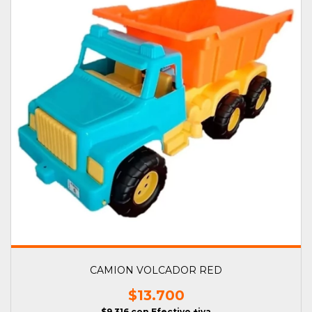
CAMION VOLCADOR RED
$13.700
$9.316
con
Efectivo +iva