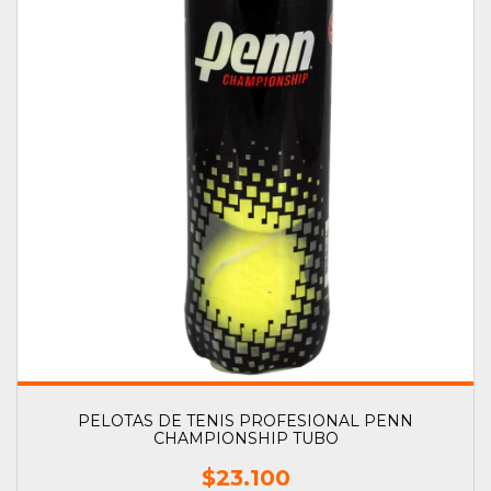
PELOTAS DE TENIS PROFESIONAL PENN
CHAMPIONSHIP TUBO
$23.100