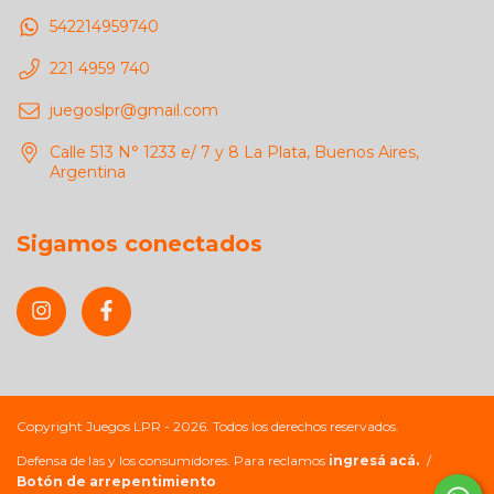
542214959740
221 4959 740
juegoslpr@gmail.com
Calle 513 N° 1233 e/ 7 y 8 La Plata, Buenos Aires,
Argentina
Sigamos conectados
Copyright Juegos LPR - 2026. Todos los derechos reservados.
Defensa de las y los consumidores. Para reclamos
ingresá acá.
/
Botón de arrepentimiento