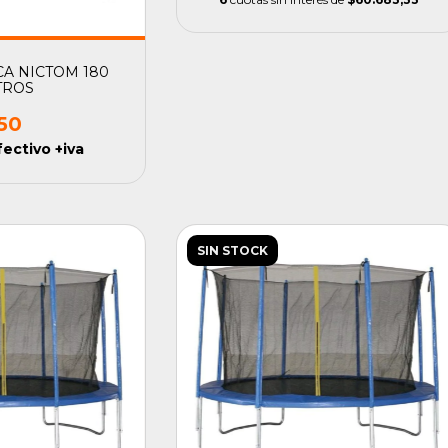
CA NICTOM 180
TROS
50
fectivo +iva
SIN STOCK