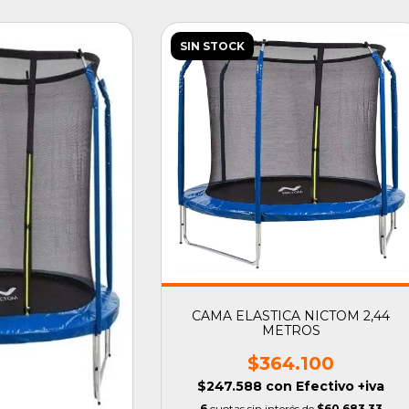
SIN STOCK
CAMA ELASTICA NICTOM 2,44
METROS
$364.100
$247.588
con
Efectivo +iva
6
cuotas sin interés de
$60.683,33