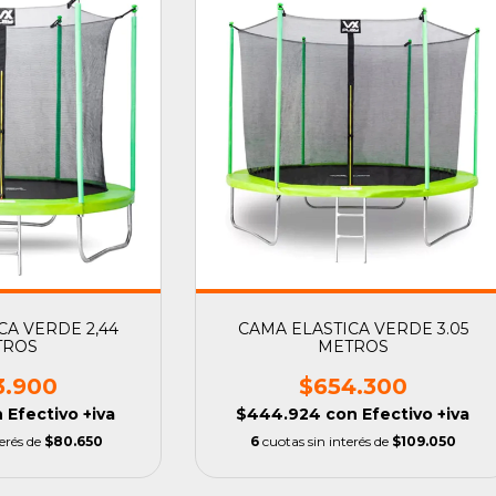
CA VERDE 2,44
CAMA ELASTICA VERDE 3.05
TROS
METROS
3.900
$654.300
n
Efectivo +iva
$444.924
con
Efectivo +iva
terés de
$80.650
6
cuotas sin interés de
$109.050