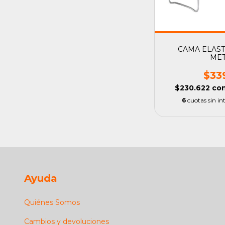
CAMA ELASTI
ME
$33
$230.622
co
6
cuotas sin in
Ayuda
Quiénes Somos
Cambios y devoluciones