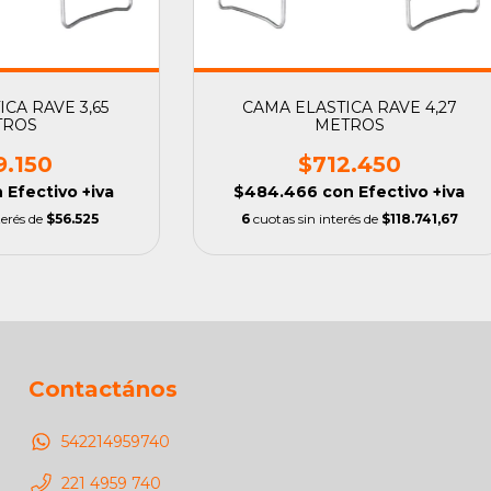
CA RAVE 3,65
CAMA ELASTICA RAVE 4,27
TROS
METROS
9.150
$712.450
n
Efectivo +iva
$484.466
con
Efectivo +iva
terés de
$56.525
6
cuotas sin interés de
$118.741,67
Contactános
542214959740
221 4959 740