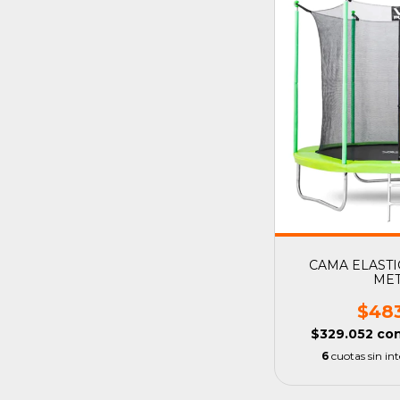
CAMA ELASTI
ME
$48
$329.052
co
6
cuotas sin in