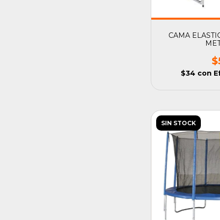
CAMA ELASTI
ME
$
$34
con
E
SIN STOCK