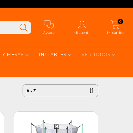
0
Ayuda
Mi cuenta
Mi carrito
S Y MESAS
INFLABLES
VER TODOS