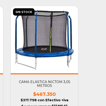
SIN STOCK
CAMA ELASTICA NICTOM 3,05
METROS
$467.350
$317.798
con
Efectivo +iva
6
cuotas sin interés de
$77.891,67