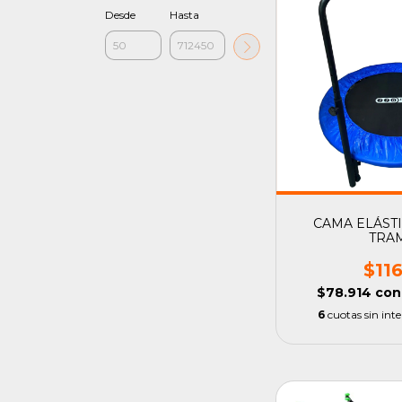
Desde
Hasta
CAMA ELÁSTI
TRA
$11
$78.914
con
6
cuotas sin int