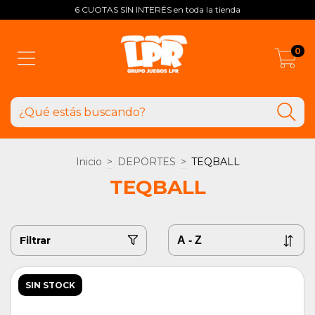
6 CUOTAS SIN INTERÉS en toda la tienda
0
Inicio
>
DEPORTES
>
TEQBALL
TEQBALL
Filtrar
SIN STOCK