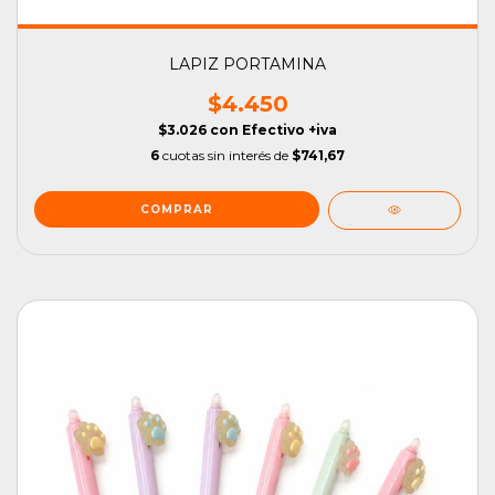
LAPIZ PORTAMINA
$4.450
$3.026
con
Efectivo +iva
6
cuotas sin interés de
$741,67