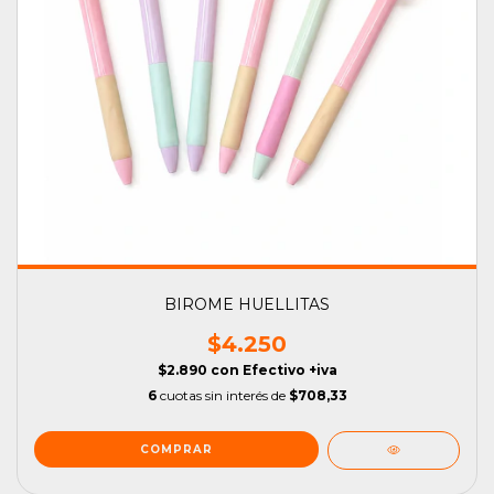
BIROME HUELLITAS
$4.250
$2.890
con
Efectivo +iva
6
cuotas sin interés de
$708,33