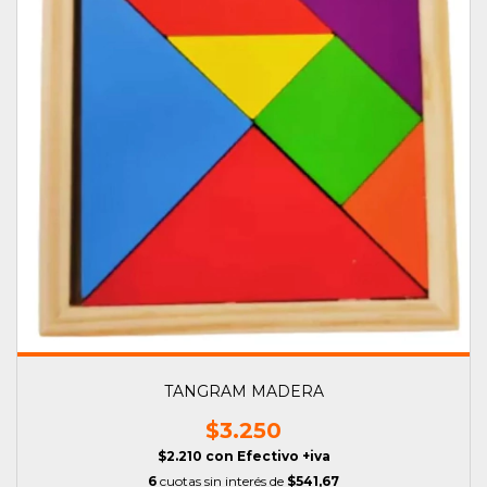
TANGRAM MADERA
$3.250
$2.210
con
Efectivo +iva
6
cuotas sin interés de
$541,67