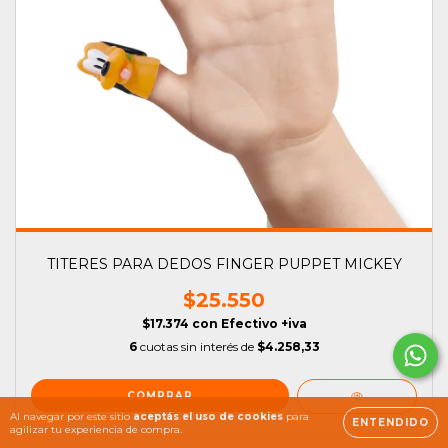
TITERES PARA DEDOS FINGER PUPPET MICKEY
$25.550
$17.374
con
Efectivo +iva
6
cuotas sin interés de
$4.258,33
Al navegar por este sitio
aceptás el uso de cookies
para
ENTENDIDO
agilizar tu experiencia de compra.