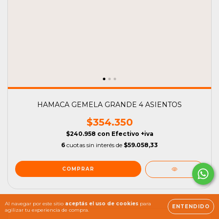
HAMACA GEMELA GRANDE 4 ASIENTOS
$354.350
$240.958
con
Efectivo +iva
6
cuotas sin interés de
$59.058,33
Al navegar por este sitio
aceptás el uso de cookies
para
ENTENDIDO
agilizar tu experiencia de compra.