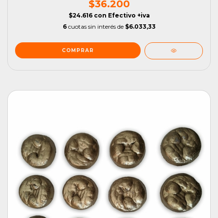
$36.200
$24.616
con
Efectivo +iva
6
cuotas sin interés de
$6.033,33