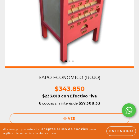
SAPO ECONOMICO (ROJO)
$343.850
$233.818
con
Efectivo +iva
6
cuotas sin interés de
$57.308,33
VER
Al navegar por este sitio
aceptás el uso de cookies
para
ENTENDIDO
agilizar tu experiencia de compra.