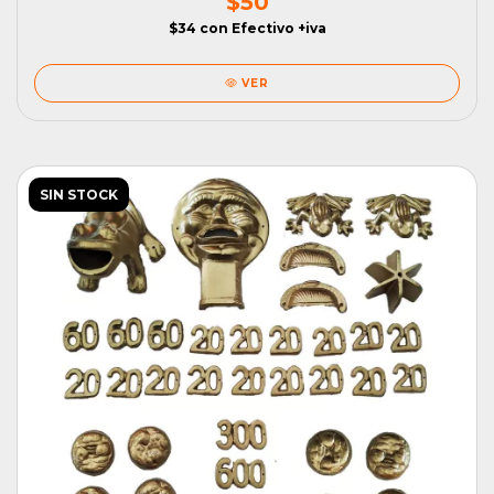
$50
$34
con
Efectivo +iva
VER
SIN STOCK