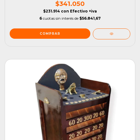
$341.050
$231.914
con
Efectivo +iva
6
cuotas sin interés de
$56.841,67