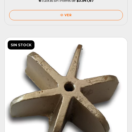
6
cuotas sin interés de
$3.541,67
VER
SIN STOCK