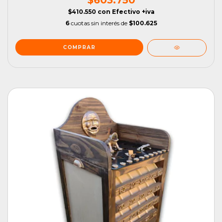
$603.750
$410.550
con
Efectivo +iva
6
cuotas sin interés de
$100.625