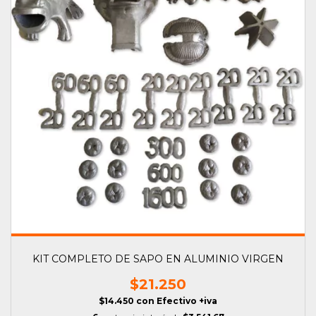
KIT COMPLETO DE SAPO EN ALUMINIO VIRGEN
$21.250
$14.450
con
Efectivo +iva