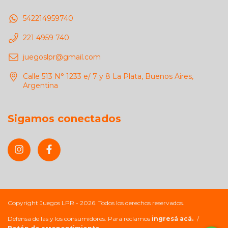
542214959740
221 4959 740
juegoslpr@gmail.com
Calle 513 N° 1233 e/ 7 y 8 La Plata, Buenos Aires,
Argentina
Sigamos conectados
Copyright Juegos LPR - 2026. Todos los derechos reservados.
Defensa de las y los consumidores. Para reclamos
ingresá acá.
/