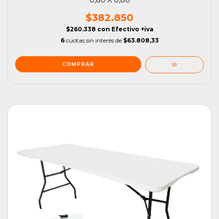
$382.850
$260.338
con
Efectivo +iva
6
cuotas sin interés de
$63.808,33