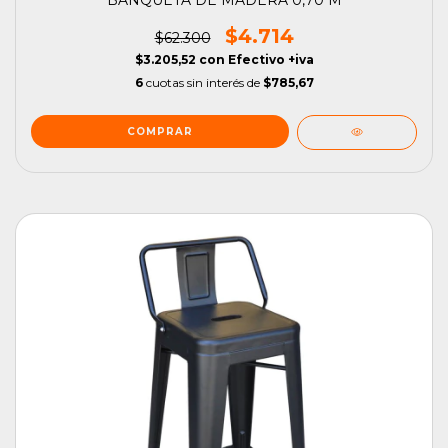
$4.714
$62.300
$3.205,52
con
Efectivo +iva
6
cuotas sin interés de
$785,67