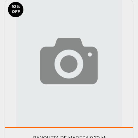
92
%
OFF
BANQUETA DE MADERA 0,70 M