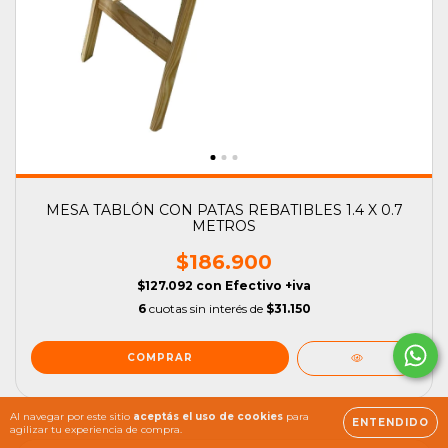
MESA TABLÓN CON PATAS REBATIBLES 1.4 X 0.7
METROS
$186.900
$127.092
con
Efectivo +iva
6
cuotas sin interés de
$31.150
Al navegar por este sitio
aceptás el uso de cookies
para
ENTENDIDO
agilizar tu experiencia de compra.