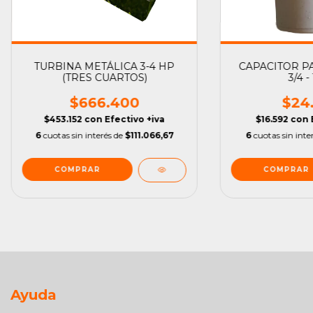
TURBINA METÁLICA 3-4 HP
CAPACITOR PA
(TRES CUARTOS)
3/4 - 
$666.400
$24
$453.152
con
Efectivo +iva
$16.592
con
6
cuotas sin interés de
$111.066,67
6
cuotas sin inte
Ayuda