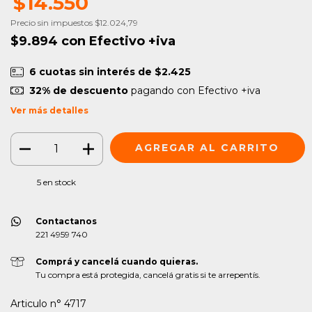
$14.550
Precio sin impuestos
$12.024,79
$9.894
con
Efectivo +iva
6
cuotas sin interés de
$2.425
32% de descuento
pagando con Efectivo +iva
Ver más detalles
5
en stock
Contactanos
221 4959 740
Comprá y cancelá cuando quieras.
Tu compra está protegida, cancelá gratis si te arrepentís.
Articulo n° 4717