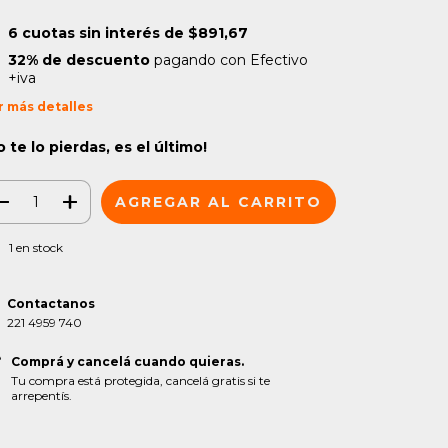
6
cuotas sin interés de
$891,67
32% de descuento
pagando con Efectivo
+iva
r más detalles
o te lo pierdas, es el último!
1
en stock
Contactanos
221 4959 740
Comprá y cancelá cuando quieras.
Tu compra está protegida, cancelá gratis si te
arrepentís.