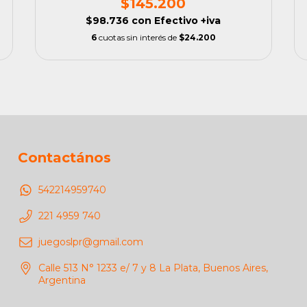
$145.200
$98.736
con
Efectivo +iva
6
cuotas sin interés de
$24.200
Contactános
542214959740
221 4959 740
juegoslpr@gmail.com
Calle 513 N° 1233 e/ 7 y 8 La Plata, Buenos Aires,
Argentina