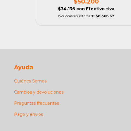
$50.200
iva
$34.136
con
Efectivo +iva
0
6
cuotas sin interés de
$8.366,67
Ayuda
Quiénes Somos
Cambios y devoluciones
Preguntas frecuentes
Pago y envios