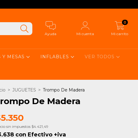
0
Ayuda
Mi cuenta
Mi carrito
S Y MESAS
INFLABLES
VER TODOS
cio
>
JUGUETES
>
Trompo De Madera
rompo De Madera
$5.350
cio sin impuestos
$4.421,49
3.638
con
Efectivo +iva