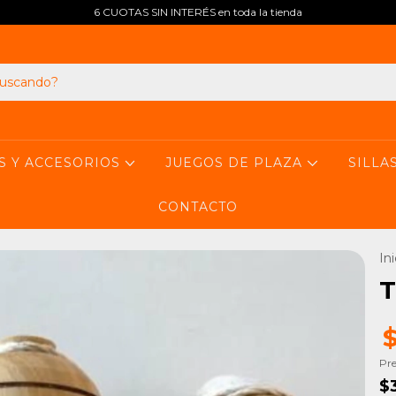
6 CUOTAS SIN INTERÉS en toda la tienda
S Y ACCESORIOS
JUEGOS DE PLAZA
SILLA
CONTACTO
Ini
T
Pre
$