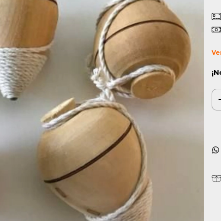
Ve
¡N