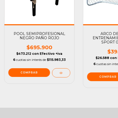
POOL SEMIPROFESIONAL
ARCO DE
NEGRO PAÑO ROJO
ENTRENAMI
SPORT 0
$695.900
$39
$473.212
con
Efectivo +iva
$26.588
con
6
cuotas sin interés de
$115.983,33
6
cuotas sin int