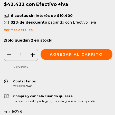
$42.432
con
Efectivo +iva
6
cuotas sin interés de
$10.400
32% de descuento
pagando con Efectivo +iva
Ver más detalles
¡Solo quedan
2
en stock!
2
en stock
Contactanos
221 4959 740
Comprá y cancelá cuando quieras.
Tu compra está protegida, cancelá gratis si te arrepentís.
nro: 16278