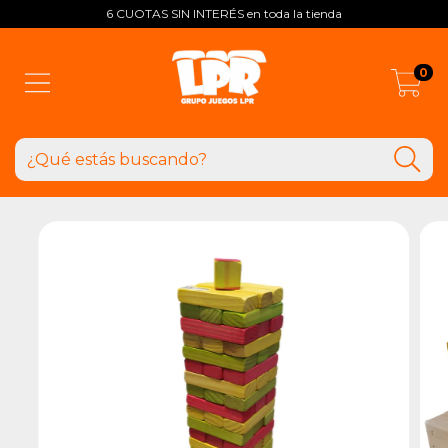
6 CUOTAS SIN INTERÉS en toda la tienda
0