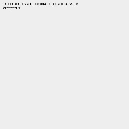
Tu compra está protegida, cancelá gratis si te
arrepentís.