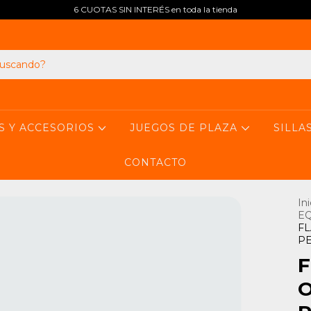
6 CUOTAS SIN INTERÉS en toda la tienda
S Y ACCESORIOS
JUEGOS DE PLAZA
SILLA
CONTACTO
Ini
EQ
F
P