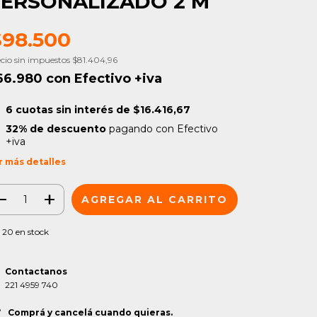
ERSONALIZADO 2 M
$98.500
cio sin impuestos
$81.404,96
66.980
con
Efectivo +iva
6
cuotas sin interés de
$16.416,67
32% de descuento
pagando con Efectivo
+iva
r más detalles
20
en stock
Contactanos
221 4959 740
Comprá y cancelá cuando quieras.