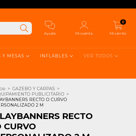
0
Ayuda
Mi cuenta
Mi carrito
S Y MESAS
INFLABLES
VER TODOS
cio
>
GAZEBO Y CARPAS
>
UIPAMIENTO PUBLICITARIO
>
LAYBANNERS RECTO O CURVO
ERSONALIZADO 2 M
FLAYBANNERS RECTO
O CURVO